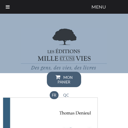
MENU
MON
PANIER
FR
QC