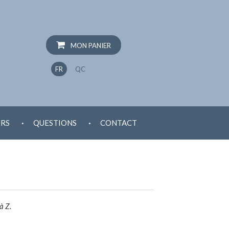
MON PANIER
FR
QC
.
.
RS
QUESTIONS
CONTACT
à Z.