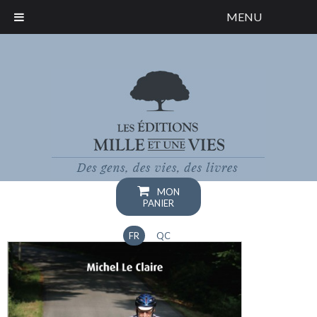
MENU
MON
PANIER
FR
QC