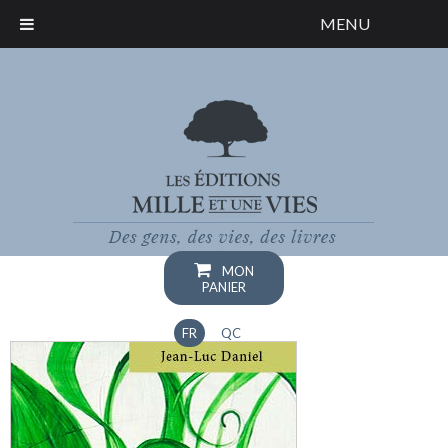
MENU
MON
PANIER
FR
QC