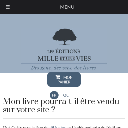
MENU
MON
PANIER
FR
QC
Mon livre pourra-t-il être vendu
sur votre site ?
Oui. Cette prestation de
diffusion
est indépendante de l’édition