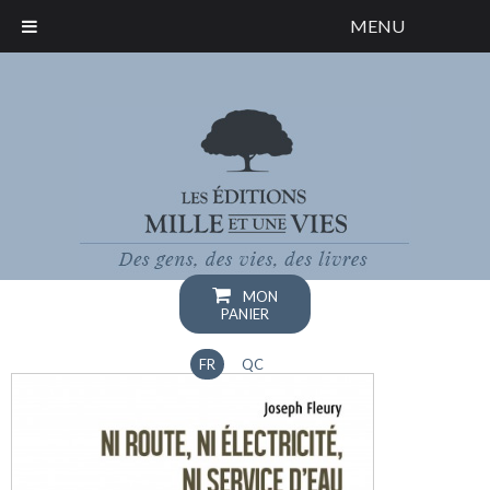
MENU
MON
PANIER
FR
QC