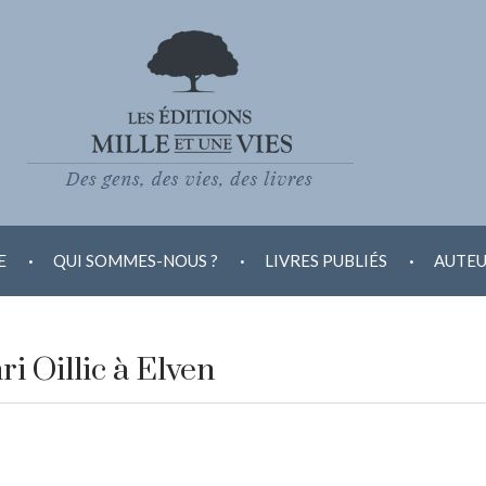
.
.
.
E
QUI SOMMES-NOUS ?
LIVRES PUBLIÉS
AUTEU
i Oillic à Elven