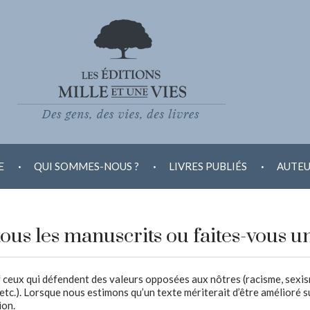
.
.
.
E
QUI SOMMES-NOUS ?
LIVRES PUBLIÉS
AUTEU
ous les manuscrits ou faites-vous un
 ceux qui défendent des valeurs opposées aux nôtres (racisme, sexisme,
etc.). Lorsque nous estimons qu’un texte mériterait d’être amélioré su
ion.