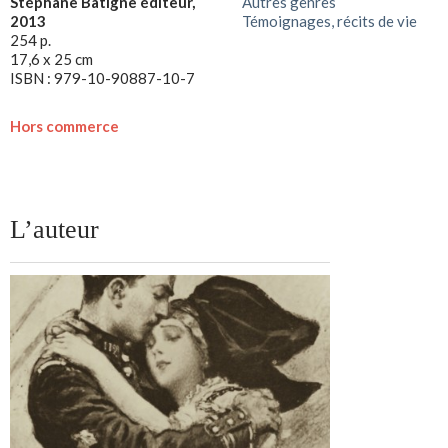
Stéphane Batigne éditeur,
Autres genres
2013
Témoignages, récits de vie
254 p.
17,6 x 25 cm
ISBN : 979-10-90887-10-7
Hors commerce
L’auteur