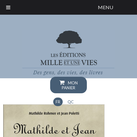
MENU
MON
PANIER
FR
QC